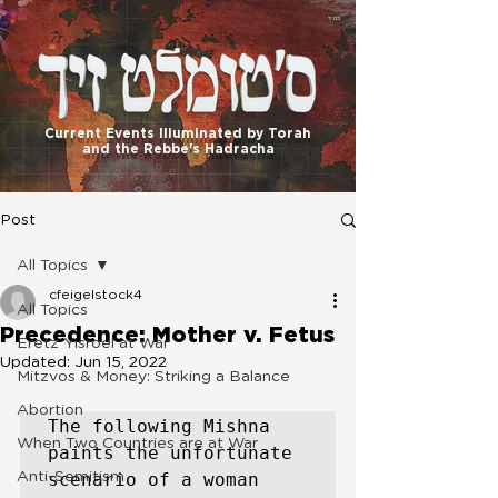
בס"ד
Current Events Illuminated by Torah
and the Rebbe's Hadracha
Post
All Topics
cfeigelstock4
All Topics
Precedence: Mother v. Fetus
Eretz Yisroel at War
Updated:
Jun 15, 2022
Mitzvos & Money: Striking a Balance
Abortion
The following Mishna 
When Two Countries are at War
paints the unfortunate 
Anti-Semitism
scenario of a woman 