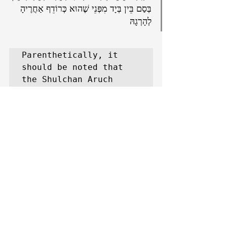
בְּסַם בֵּין בְּיָד מִפְּנֵי שֶׁהוּא כְּרוֹדֵף אַחֲרֶיהָ 
לְהָרְגָהּ
Parenthetically, it 
should be noted that 
the Shulchan Aruch 
upholds the Rambam’s 
line of reasoning in 
Siman תכ"ה.
The Halacha varies in context of levels of 
danger to the mother and stage of the 
pregnancy.
Therefore, it is imperative to consult a Rov in 
all cases, whether is seems to be a case where 
one should be maikel or machmir.
Abortion
Abortion