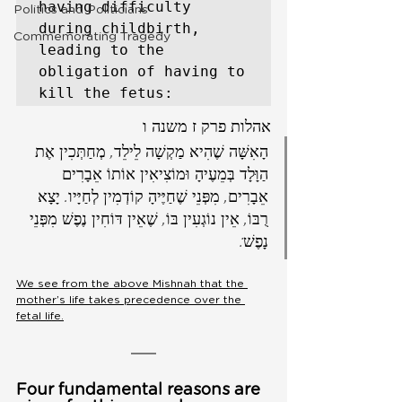
having difficulty 
Politics and Politicians
during childbirth, 
Commemorating Tragedy
leading to the 
obligation of having to 
kill the fetus: 
אהלות פרק ז משנה ו  
הָאִשָּׁה שֶׁהִיא מַקְשָׁה לֵילֵד, מְחַתְּכִין אֶת 
הַוָּלָד בְּמֵעֶיהָ וּמוֹצִיאִין אוֹתוֹ אֵבָרִים 
אֵבָרִים, מִפְּנֵי שֶׁחַיֶּיהָ קוֹדְמִין לְחַיָּיו. יָצָא 
רֻבּוֹ, אֵין נוֹגְעִין בּוֹ, שֶׁאֵין דּוֹחִין נֶפֶשׁ מִפְּנֵי 
נָפֶשׁ:
We see from the above Mishnah that the 
mother’s life takes precedence over the 
fetal life.
Four fundamental reasons are 