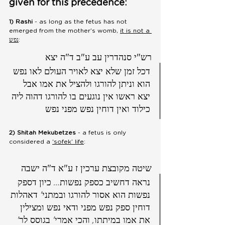
given for this precedence:
1) Rashi
 - as long as the fetus has not 
emerged from the mother’s womb, 
it is not a 
נפש
: 
רש"י סנהדרין עב ע"ב ד"ה יצא
דכל זמן שלא יצא לאויר העולם לאו נפש 
הוא וניתן להורגו ולהציל את אמו אבל 
יצא ראשו אין נוגעים בו להורגו דהוה ליה 
כילוד ואין דוחין נפש מפני נפש
2) Shitah Mekubetzes
 - a fetus is only 
considered a 
‘sofek’ life
:
שיטה מקובצת ערכין ז ע"א ד"ה ישבה 
נראה דחשיב כספק נפשות… כיון דספק 
נפשות הוא אסור להורגו ובמתני' דאהלות 
דוחין ספק נפש מפני ודאי נפש ומצילין 
את אמו במיתתו, והכי אמרי' בגוסס לר' 