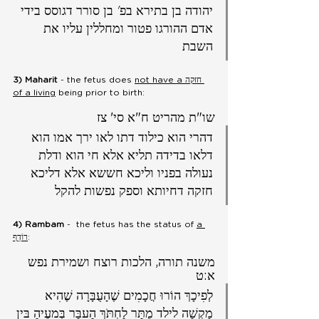
יהודה בן בתירא בפ' בן סורר דגוסס בידי 
אדם ההורגו פטור ומחללין עליו את 
השבת 
3) Maharit 
- the fetus does 
not have a חזקה 
of a living
 being prior to birth:   
שו"ת מהריט ח"א סי' צז 
דהרי הוא כילוד דתו לאו ירך אמו הוא 
דלאו בדידה תליא אלא חי הוא ודלת 
נעולה בפניו וליכא חששא אלא דליכא 
חזקה דחיותא וספק נפשות להקל
4) Rambam 
-  the fetus has the status of 
a 
רוֹדֵף
:
משנה תורה, הלכות רוצח ושמירת נפש 
א:ט
לְפִיכָךְ הוֹרוּ חֲכָמִים שֶׁהָעֻבָּרָה שֶׁהִיא 
מַקְשָׁה לֵילֵד מֻתָּר לַחְתֹּךְ הָעֵבָּר בְּמֵעֶיהָ בֵּין 