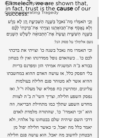
Elimelech, we are shown that, 
Politics and Politicians
in fact, trust is the 
cause
 of our 
Commemorating Tragedy
success:
וְכִ֣י תֹאמְר֔וּ מַה־נֹּאכַ֖ל בַּשָּׁנָ֣ה הַשְּׁבִיעִ֑ת הֵ֚ן לֹ֣א נִזְרָ֔ע 
וְלֹ֥א נֶאֱסֹ֖ף אֶת־תְּבוּאָתֵֽנוּ׃ וְצִוִּ֤יתִי אֶת־בִּרְכָתִי֙ לָכֶ֔ם 
בַּשָּׁנָ֖ה הַשִּׁשִּׁ֑ית וְעָשָׂת֙ אֶת־הַתְּבוּאָ֔ה לִשְׁלֹ֖שׁ הַשָּׁנִֽים׃
נועם אלימלך על פסוק הנל:
וכי תאמרו מה נאכל בשנה כו' וצויתי את ברכתי 
לכם כו'... כשהאדם נופל ממדרגתו ואין לו בטחון 
בבורא ב"ה המשגיח אמיתי הזן ומפרנס בריות 
בלי הפסק כלל, אז עושה האדם ההוא במחשבתו 
ההיא אשר לא מטוהר פגם חלילה בעולמות 
עליונים, ומתישין כח פמליא של מעלה ר"ל, ואז 
נפסק השפע חלילה, וצריך השי"ת ב"ה לצוות 
מחדש השפע שתלך כמו מתחילת הבריאה, וזה 
הוא "וכי תאמרו" כו', שהתורה מלמדת לאדם 
דרכי השם שיהיה שלם בבטחונו על אלהיו, ולא 
יאמר כלל מה יאכל, כי כאשר חלילה יפול מן 
הבטחון לחשוב מה יאכל, הוא עושה פגם חלילה 