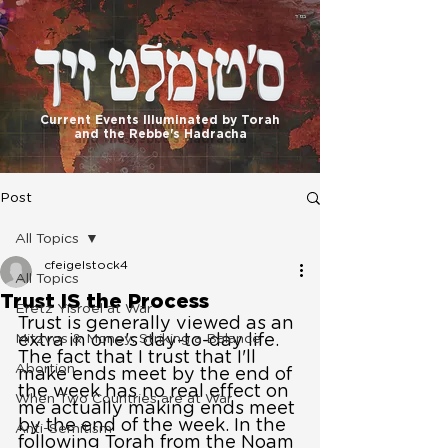
בס"ד
Current Events Illuminated by Torah
and the Rebbe's Hadracha
Post
All Topics
cfeigelstock4
All Topics
Trust IS the Process
Eretz Yisroel at War
Trust is generally viewed as an 
Mitzvos & Money: Striking a Balance
extra in one's day-to-day life. 
The fact that I trust that I'll 
Abortion
make ends meet by the end of 
the week has no real effect on 
When Two Countries are at War
me actually making ends meet 
by the end of the week. In the 
Anti-Semitism
following Torah from the Noam 