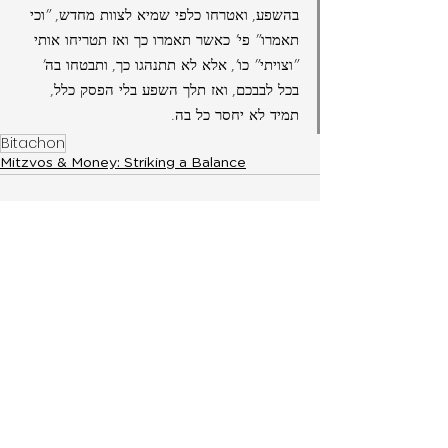
בהשפע, ואטרחו כלפי שמיא לצוות מחדש, "וכי 
תאמרו" פי' כאשר תאמרו כך ואז תטריחו אותי 
"וצויתי" כו', אלא לא תתנהגו כך, ותבטחו בה' 
בכל לבבכם, ואז תלך השפע בלי הפסק כלל, 
תמיד לא יחסר כל בה.
Bitachon
Mitzvos & Money: Striking a Balance
< Previous
Next >
Later Post
Later Post
Get notified via WhatsApp when a new
topic is released by signing up here.
Feedback? Have something to
add?
Email:
chazak@merkos302.com