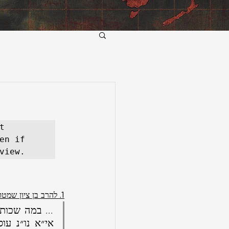
 
n if 
view.
1. להרב בן ציון שמטוב (ט״ו שבט תשי״ז):