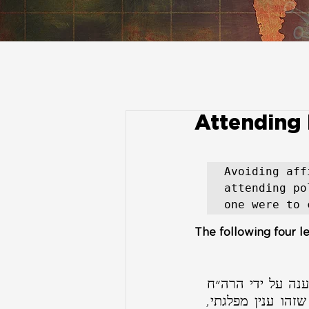
Attending 
Avoiding aff
attending po
one were to 
The following four le
... במה שכותב אודות לבוא לשבת קודש להאטעל וכו' - כבר נמסר המענה על ידי הרה״ח 
אי״א נו״נ עוסק בצ״צ מוהרחמ״א שי׳ חדקוב שאין הענין מתאים, כיון שזהו ענין מפלגתי, 