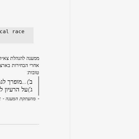
cal race 
ממענה להנהלת צא״ח 
אחרי הבחירות בארצות
טובות:
ב)...מופרך לגמ
ג)על הרעיון לה
- מהעתקת המענה - א