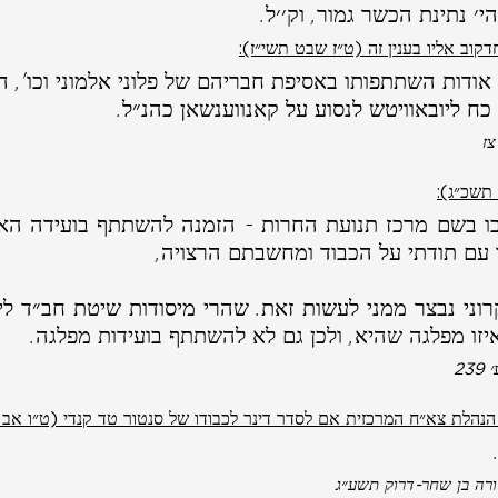
׳ נתינת הכשר גמור, וק׳׳ל.
אודות השתתפותו באסיפת חבריהם של פלוני אלמוני וכו', 
כח ליובאוויטש לנסוע על קאנווענשאן כהנ״ל.
צז
 עם תודתי על הכבוד ומחשבתם הרצויה,
יזו מפלגה שהיא, ולכן גם לא להשתתף בועידות מפלגה.
23
ורה בן שחר-דרוק תשע״ג