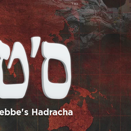
בס"ד
Rebbe's Hadracha