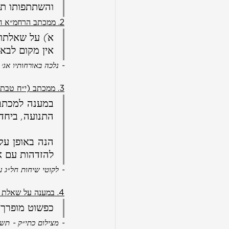
והשתתפותו תהי
2. ממכתב הרחמ״א חדקוב אליו בענין זה (ט״ז שבט תשי״ז):
א) על שאלתו 
אין מקום לבא 
- נלכה באורחותיו אג׳ 
3. ממכתב (י״ח טבת תשכ״ג):
התנועה, ביחד
להזדהות עם א
- לקוטי שיחות חל״ג ע׳ 9
4. במענה על שאלת הנהלת צא״ח המרכזית אם לסדר דינר לכבודו של סנטור טד קנדי (ט״ו אב תשל״ט):
כפשוט מופרך.
- מצילום כתי״ק - תש